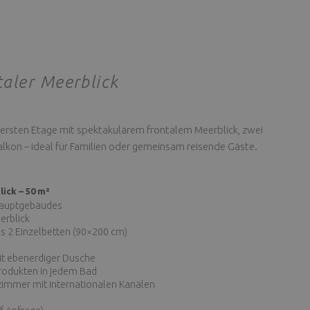
taler Meerblick
obersten Etage mit spektakulärem frontalem Meerblick, zwei
kon – ideal für Familien oder gemeinsam reisende Gäste.
lick – 50 m²
Hauptgebäudes
erblick
 2 Einzelbetten (90×200 cm)
t ebenerdiger Dusche
odukten in jedem Bad
immer mit internationalen Kanälen