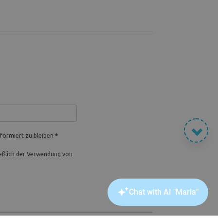
formiert zu bleiben
*
ießlich der Verwendung von