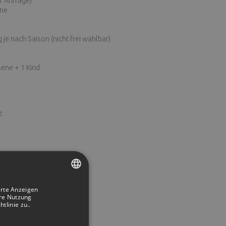
 Anfrage)
ne
 nach Saison (nicht frei wählbar)
ne + 1 Kind
t
erte Anzeigen
SPANISH
ere Nutzung
linie zu..
ENGLISH
GERMAN