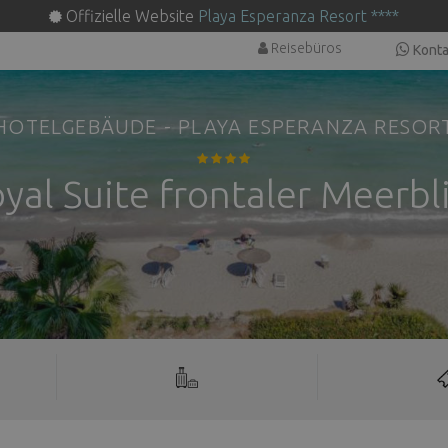
Offizielle Website
Playa Esperanza Resort ****
Reisebüros
Konta
HOTELGEBÄUDE - PLAYA ESPERANZA RESOR
yal Suite frontaler Meerbl