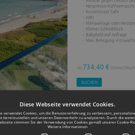
- Minibar gegen Gebühr (auf
- Nespresso-Kaffeemaschi
- Kostenloser Safe
- WiFi
- Klimaanlage oder Heizung je
- Kleiner Schreibtisch
- Babybett auf Anfrage
- Max. Belegung: 4 Erwachse
734,40 €
Ab
Zimmer/Nach
BUCHEN
Diese Webseite verwendet Cookies.
Dienstleistungen
e verwendet Cookies, um die Benutzererfahrung zu verbessern, personalisi
te bereitzustellen und unseren Datenverkehr zu analysieren. Durch die weit
Royal Suite frontaler Meerblick
ebseite stimmen Sie der Verwendung von Cookies gemäß unserer Cookie-Richt
Weitere Informationen