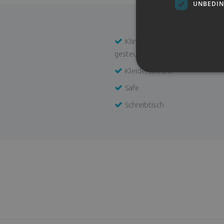
UNBEDIN
Klimaanlage/Heizung (zentral
gesteuert)
Kleiderschrank
Safe
Schreibtisch