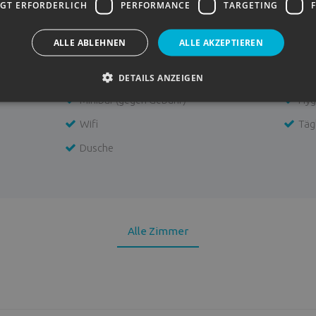
GT ERFORDERLICH
PERFORMANCE
TARGETING
ALLE ABLEHNEN
ALLE AKZEPTIEREN
Telefon (gegen Gebühr)
Sec
SAT- TV
Kos
DETAILS ANZEIGEN
Minibar (gegen Gebühr)
Hyg
Wifi
Täg
Dusche
Alle Zimmer