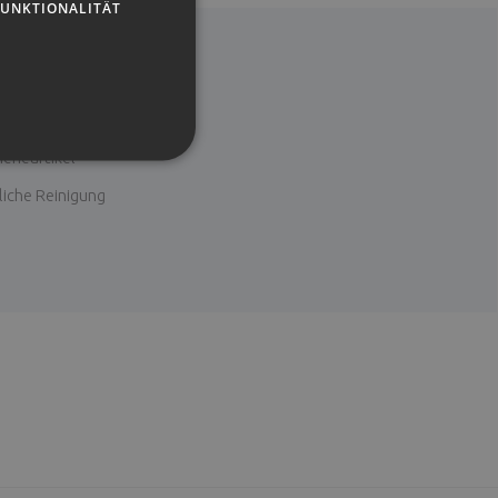
FUNKTIONALITÄT
ador de pelo
metikspiegel
ieneartikel
liche Reinigung