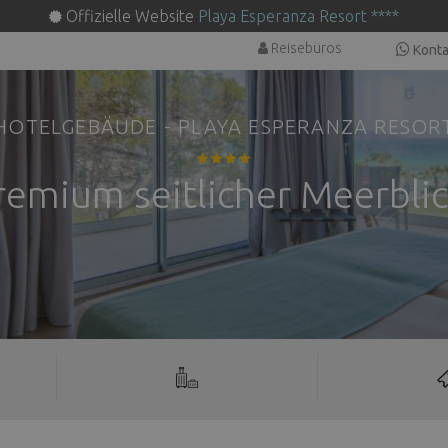
Offizielle Website
Playa Esperanza Resort ****
Reisebüros
Konta
HOTELGEBÄUDE - PLAYA ESPERANZA RESOR
remium seitlicher Meerblic