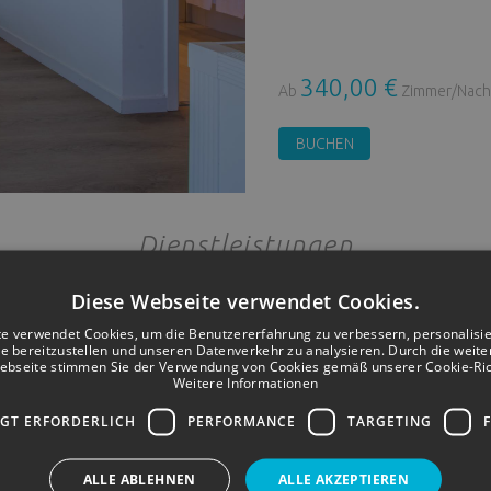
340,00 €
Ab
Zimmer/Nach
BUCHEN
Dienstleistungen
Junior Suite Premium seitlicher Meerblick
Diese Webseite verwendet Cookies.
e verwendet Cookies, um die Benutzererfahrung zu verbessern, personalisi
te bereitzustellen und unseren Datenverkehr zu analysieren. Durch die weit
ebseite stimmen Sie der Verwendung von Cookies gemäß unserer Cookie-Richt
Weitere Informationen
Telefon (gegen Gebühr)
Sec
GT ERFORDERLICH
PERFORMANCE
TARGETING
SAT- TV
Kos
ALLE ABLEHNEN
ALLE AKZEPTIEREN
Minibar (gegen Gebühr)
Hyg