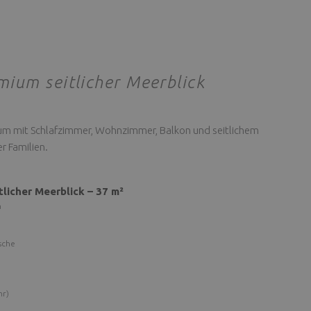
mium seitlicher Meerblick
um mit Schlafzimmer, Wohnzimmer, Balkon und seitlichem
er Familien.
tlicher Meerblick – 37 m²
n
sche
hr)