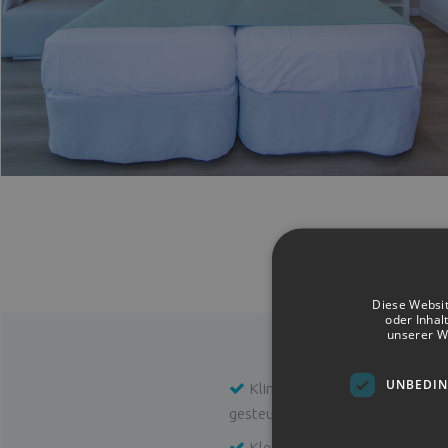
Diese Websit
oder Inhal
unserer W
UNBEDIN
Klimaanlage/Heizung (zentral
gesteuert)
Kleiderschrank