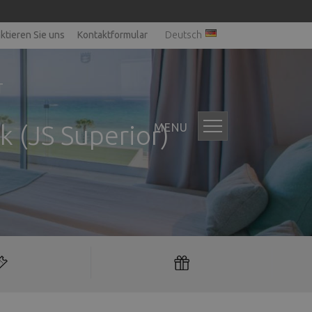
ktieren Sie uns
Kontaktformular
Deutsch
T
k (JS Superior)
MENU