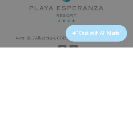
Avenida S'Albufera 4, 07458 Playa de Muro (Mallorca)
Agenturen
Live Cam
Abonnieren Sie unsere Newsletter
und informieren Sie sich über alle Aktionen
Name
*