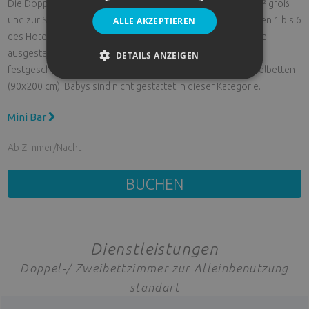
Die Doppel-/ Zweibettzimmer zur Alleinbenutzung sind 17m² groß
und zur Straßenseite gelegen. Sie befinden sich in den Etagen 1 bis 6
ALLE AKZEPTIEREN
des Hotelgebäudes und sind mit einem Balkon oder Terrasse
ausgestattet. Die max. Belegung ist mit 1 Erwachsenen
DETAILS ANZEIGEN
festgeschrieben. Betten: 1 Bett (135x200 cm) oder 2 Einezelbetten
(90x200 cm). Babys sind nicht gestattet in dieser Kategorie.
Mini Bar
Ab
Zimmer/Nacht
BUCHEN
Dienstleistungen
Doppel-/ Zweibettzimmer zur Alleinbenutzung
standart