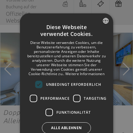
Vorteile bei der
Buchung auf der
Offiziellen
Website
Diese Webseite
verwendet Cookies.
SPANISH
Diese Website verwendet Cookies, um die
ENGLISH
Benutzererfahrung zu verbessern,
personalisierte Anzeigen oder Inhalte
bereitzustellen und unseren Datenverkehr zu
GERMAN
analysieren. Durch die weitere Nutzung
unserer Webseite stimmen Sie der
Verwendung von Cookies gemäß unserer
Cookie-Richtlinie zu..
Weitere Informationen
UNBEDINGT ERFORDERLICH
PERFORMANCE
TARGETING
Doppel-/ Zweibettzimmer zur
FUNKTIONALITÄT
Alleinbenutzung standart
ALLE ABLEHNEN