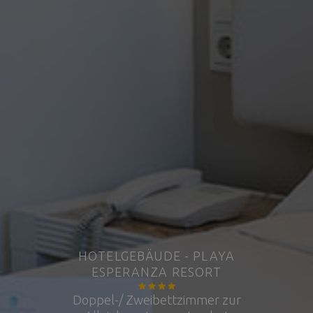
HOTELGEBÄUDE - PLAYA
ESPERANZA RESORT
Doppel-/ Zweibettzimmer zur