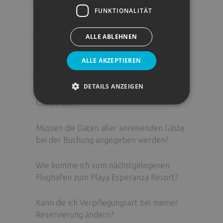
FUNKTIONALITÄT
Kann ich vor der Check-in Zeit im Resort
anreisen?
ALLE ABLEHNEN
Ich habe die Bestätigungs-E-Mail nicht
ALLE AKZEPTIEREN
erhalten. Was kann ich tun?
DETAILS ANZEIGEN
Wo finde ich die Zeiten für Check-in und
Check-out?
Müssen die Daten aller anreisenden Gäste
bei der Buchung angegeben werden?
Wie komme ich vom nächstgelegenen
Flughafen zum Playa Esperanza Resort?
Kann die ich Verpflegungsart bei meiner
Reservierung ändern?