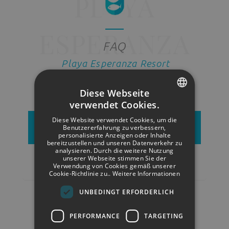
FAQ
Playa Esperanza Resort
Diese Webseite
verwendet Cookies.
SPANISH
Diese Website verwendet Cookies, um die
ENGLISH
Buchungen
Benutzererfahrung zu verbessern,
personalisierte Anzeigen oder Inhalte
bereitzustellen und unseren Datenverkehr zu
GERMAN
analysieren. Durch die weitere Nutzung
Wie komme ich vom nächstgelegenen
unserer Webseite stimmen Sie der
Verwendung von Cookies gemäß unserer
Flughafen zum Playa Esperanza Resort?
Cookie-Richtlinie zu..
Weitere Informationen
UNBEDINGT ERFORDERLICH
Ich habe den Flug verpasst und möchte
wissen, ob ich für die erste Nacht eine
PERFORMANCE
TARGETING
Rückerstattung erhalten kann.